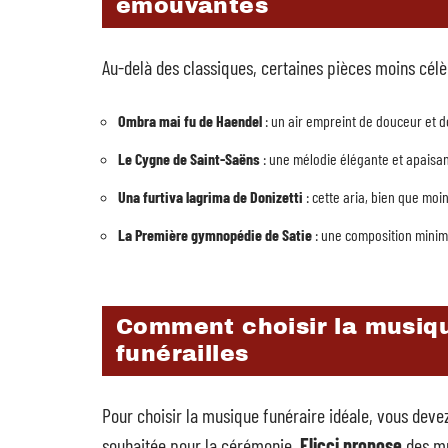
émouvantes
Au-delà des classiques, certaines pièces moins célèb
Ombra mai fu de Haendel
: un air empreint de douceur et d
Le Cygne de Saint-Saëns
: une mélodie élégante et apaisant
Una furtiva lagrima de Donizetti
: cette aria, bien que mo
La Première gymnopédie de Satie
: une composition minima
Comment choisir la musiqu
funérailles
Pour choisir la musique funéraire idéale, vous deve
souhaitée pour la cérémonie.
Elicci propose
des mu