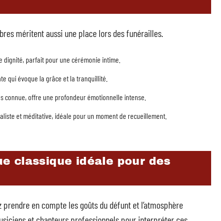
res méritent aussi une place lors des funérailles.
e dignité, parfait pour une cérémonie intime.
e qui évoque la grâce et la tranquillité.
ins connue, offre une profondeur émotionnelle intense.
liste et méditative, idéale pour un moment de recueillement.
e classique idéale pour des
z prendre en compte les goûts du défunt et l’atmosphère
siciens et chanteurs professionnels pour interpréter ces