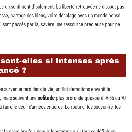
c un sentiment d’isolement. La liberté retrouvée ne dissout pas
asse, partage des biens, voire décalage avec un monde pensé
i sont passés par là, s’avère une ressource précieuse pour ne
sont-elles si intenses après
ancé ?
re
survenue tard dans la vie, un flot d’émotions envahit le
nt, mais souvent une
solitude
plus profonde qu’espéré. À 65 ou 70
 faire le deuil d’années entières. La routine, les souvenirs, les
st la première fois depuis longtemps qu’il faut se définir en