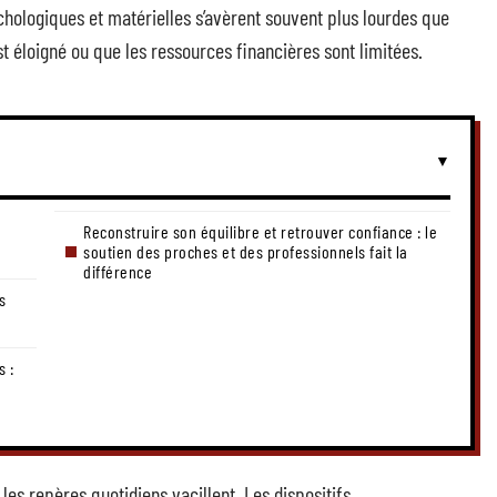
ologiques et matérielles s’avèrent souvent plus lourdes que
est éloigné ou que les ressources financières sont limitées.
Reconstruire son équilibre et retrouver confiance : le
soutien des proches et des professionnels fait la
différence
s
 :
es repères quotidiens vacillent. Les dispositifs