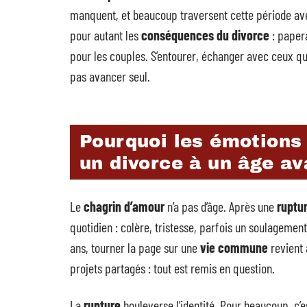
manquent, et beaucoup traversent cette période ave
pour autant les
conséquences du divorce
: paper
pour les couples. S’entourer, échanger avec ceux qu
pas avancer seul.
Pourquoi les émotions 
un divorce à un âge av
Le
chagrin d’amour
n’a pas d’âge. Après une
ruptu
quotidien : colère, tristesse, parfois un soulageme
ans, tourner la page sur une
vie commune
revient à
projets partagés : tout est remis en question.
La
rupture
bouleverse l’identité. Pour beaucoup, c’e