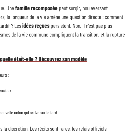
due. Une
famille recomposée
peut surgir, bouleversant
mers, la longueur de la vie amène une question directe : comment
tardif ? Les
idées reçues
persistent. Non, il n’est pas plus
smes de la vie commune compliquent la transition, et la rupture
 quelle était-elle ? Découvrez son modèle
urs :
encieux
ouvelle union qui arrive sur le tard
la discrétion. Les récits sont rares, les relais officiels