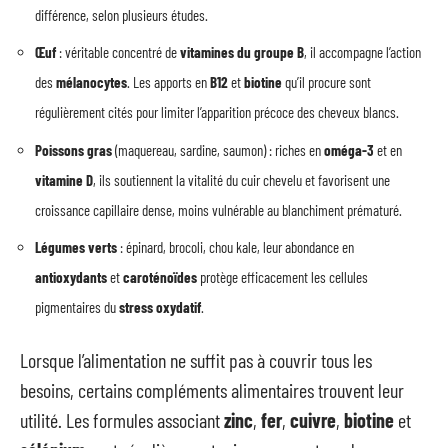
différence, selon plusieurs études.
Œuf
: véritable concentré de
vitamines du groupe B
, il accompagne l’action
des
mélanocytes
. Les apports en
B12
et
biotine
qu’il procure sont
régulièrement cités pour limiter l’apparition précoce des cheveux blancs.
Poissons gras
(maquereau, sardine, saumon) : riches en
oméga-3
et en
vitamine D
, ils soutiennent la vitalité du cuir chevelu et favorisent une
croissance capillaire dense, moins vulnérable au blanchiment prématuré.
Légumes verts
: épinard, brocoli, chou kale, leur abondance en
antioxydants
et
caroténoïdes
protège efficacement les cellules
pigmentaires du
stress oxydatif
.
Lorsque l’alimentation ne suffit pas à couvrir tous les
besoins, certains compléments alimentaires trouvent leur
utilité. Les formules associant
zinc
,
fer
,
cuivre
,
biotine
et