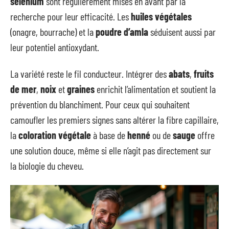
sélénium
sont régulièrement mises en avant par la
recherche pour leur efficacité. Les
huiles végétales
(onagre, bourrache) et la
poudre d’amla
séduisent aussi par
leur potentiel antioxydant.
La variété reste le fil conducteur. Intégrer des
abats
,
fruits
de mer
,
noix
et
graines
enrichit l’alimentation et soutient la
prévention du blanchiment. Pour ceux qui souhaitent
camoufler les premiers signes sans altérer la fibre capillaire,
la
coloration végétale
à base de
henné
ou de
sauge
offre
une solution douce, même si elle n’agit pas directement sur
la biologie du cheveu.