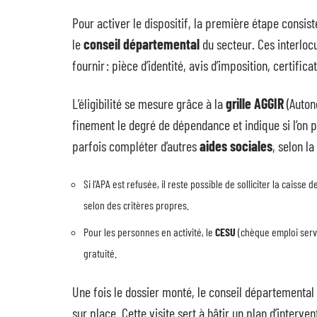
Pour activer le dispositif, la première étape consis
le
conseil départemental
du secteur. Ces interlocu
fournir : pièce d’identité, avis d’imposition, certifi
L’éligibilité se mesure grâce à la
grille AGGIR
(Auton
finement le degré de dépendance et indique si l’on 
parfois compléter d’autres
aides sociales
, selon l
Si l’APA est refusée, il reste possible de solliciter la caiss
selon des critères propres.
Pour les personnes en activité, le
CESU
(chèque emploi servi
gratuité.
Une fois le dossier monté, le conseil départemental
sur place. Cette visite sert à bâtir un plan d’interve