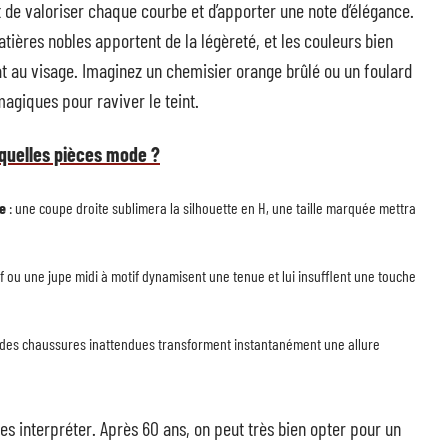
de valoriser chaque courbe et d’apporter une note d’élégance.
atières nobles apportent de la légèreté, et les couleurs bien
at au visage. Imaginez un chemisier orange brûlé ou un foulard
magiques pour raviver le teint.
: quelles pièces mode ?
e
: une coupe droite sublimera la silhouette en H, une taille marquée mettra
if ou une jupe midi à motif dynamisent une tenue et lui insufflent une touche
 des chaussures inattendues transforment instantanément une allure
les interpréter. Après 60 ans, on peut très bien opter pour un