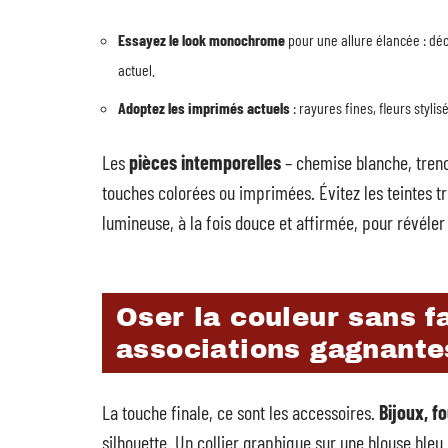
Essayez le look monochrome
pour une allure élancée : décl
actuel.
Adoptez les imprimés actuels
: rayures fines, fleurs styli
Les
pièces intemporelles
– chemise blanche, trench
touches colorées ou imprimées. Évitez les teintes t
lumineuse, à la fois douce et affirmée, pour révéler
Oser la couleur sans f
associations gagnante
La touche finale, ce sont les accessoires.
Bijoux, f
silhouette. Un collier graphique sur une blouse bleu