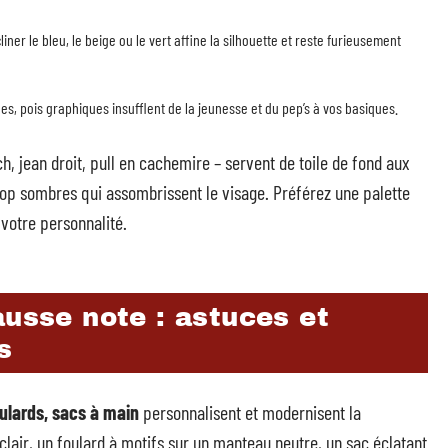
iner le bleu, le beige ou le vert affine la silhouette et reste furieusement
sées, pois graphiques insufflent de la jeunesse et du pep’s à vos basiques.
, jean droit, pull en cachemire – servent de toile de fond aux
rop sombres qui assombrissent le visage. Préférez une palette
 votre personnalité.
ausse note : astuces et
s
oulards, sacs à main
personnalisent et modernisent la
 clair, un foulard à motifs sur un manteau neutre, un sac éclatant