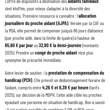
L’offre de dispositifs à destination des
aidants familiaux
s’est étoffée, pour mieux s’adapter à la diversité des
situations. Première ressource à connaître : l’
allocation
journalière du proche aidant (AJPA)
. Versée par la CAF ou
la MSA, elle permet de compenser jusqu’à 66 jours d’absence
(par proche aidé, dans la limite de quatre) à hauteur de
65,80 € par jour
ou
32,90 € la demi-journée
(montants
2025). Prendre un
congé de proche aidant
n’est plus
synonyme de précarité immédiate.
Autre levier de soutien : la
prestation de compensation du
handicap (PCH)
. Elle prévoit un dédommagement horaire de
l’aidant, compris entre
4,26 € et 6,39 € par heure
(tarifs
2025), sur décision de la MDPH. Cette aide cible les proches
épaulant une personne en situation de handicap. Bon à savoir
: il est parfois possible de combiner AJPA et PCH, sous